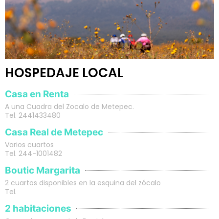
HOSPEDAJE L
OCAL
Casa en Renta
A una Cuadra del Zocalo de Metepec.
Tel. 2441433480
Casa Real de Metepec
Varios cuartos
Tel. 244-1001482
Boutic Margarita
2 cuartos disponibles en la esquina del zócalo
Tel.
2 habitaciones