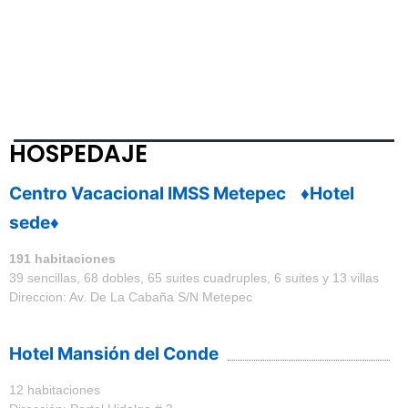
ED
AJE
HOSPEDAJE
Centro Vacacional IMSS Metepec ♦Hotel
sede♦
191 habitaciones
39 sencillas, 68 dobles, 65 suites cuadruples, 6 suites y 13 villas
Direccion: Av. De La Cabaña S/N Metepec
teléfonos: 01800 623 23 23 •
2444440088 •
2444440000
Hotel Mansión del Conde
12 habitaciones