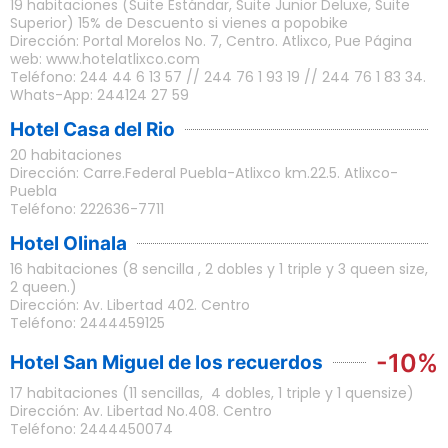
19 habitaciones (Suite Estándar, Suite Junior Deluxe, Suite
Superior) 15% de Descuento si vienes a popobike
Dirección: Portal Morelos No. 7, Centro. Atlixco, Pue Página
web: www.hotelatlixco.com
Teléfono: 244 44 6 13 57 // 244 76 1 93 19 // 244 76 1 83 34.
Whats-App: 244124 27 59
Hotel Casa del Rio
20 habitaciones
Dirección: Carre.Federal Puebla-Atlixco km.22.5. Atlixco-
Puebla
Teléfono: 222636-7711
Hotel Olinala
16 habitaciones (8 sencilla , 2 dobles y 1 triple y 3 queen size,
2 queen.)
Dirección: Av. Libertad 402. Centro
Teléfono: 2444459125
-10%
Hotel San Miguel de los recuerdos
17 habitaciones (11 sencillas, 4 dobles, 1 triple y 1 quensize)
Dirección: Av. Libertad No.408. Centro
Teléfono: 2444450074