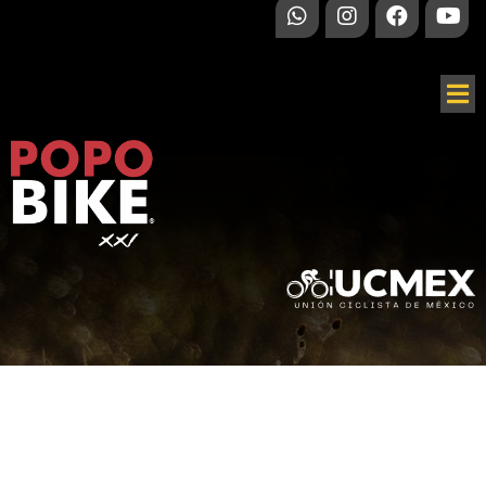
HO
SP